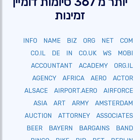
יותר מ 367 סיומות דומיין
זמינות
INFO
NAME
BIZ
ORG
NET
COM
CO.IL
DE
IN
CO.UK
WS
MOBI
ACCOUNTANT
ACADEMY
ORG.IL
AGENCY
AFRICA
AERO
ACTOR
ALSACE
AIRPORT.AERO
AIRFORCE
ASIA
ART
ARMY
AMSTERDAM
AUCTION
ATTORNEY
ASSOCIATES
BEER
BAYERN
BARGAINS
BAND