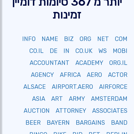
יותר מ 367 סיומות דומיין
זמינות
INFO
NAME
BIZ
ORG
NET
COM
CO.IL
DE
IN
CO.UK
WS
MOBI
ACCOUNTANT
ACADEMY
ORG.IL
AGENCY
AFRICA
AERO
ACTOR
ALSACE
AIRPORT.AERO
AIRFORCE
ASIA
ART
ARMY
AMSTERDAM
AUCTION
ATTORNEY
ASSOCIATES
BEER
BAYERN
BARGAINS
BAND