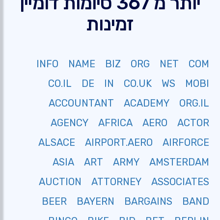
יותר מ 367 סיומות דומיין
זמינות
INFO
NAME
BIZ
ORG
NET
COM
CO.IL
DE
IN
CO.UK
WS
MOBI
ACCOUNTANT
ACADEMY
ORG.IL
AGENCY
AFRICA
AERO
ACTOR
ALSACE
AIRPORT.AERO
AIRFORCE
ASIA
ART
ARMY
AMSTERDAM
AUCTION
ATTORNEY
ASSOCIATES
BEER
BAYERN
BARGAINS
BAND