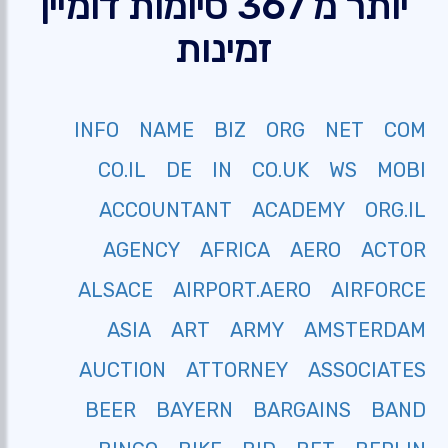
יותר מ 367 סיומות דומיין
זמינות
INFO
NAME
BIZ
ORG
NET
COM
CO.IL
DE
IN
CO.UK
WS
MOBI
ACCOUNTANT
ACADEMY
ORG.IL
AGENCY
AFRICA
AERO
ACTOR
ALSACE
AIRPORT.AERO
AIRFORCE
ASIA
ART
ARMY
AMSTERDAM
AUCTION
ATTORNEY
ASSOCIATES
BEER
BAYERN
BARGAINS
BAND