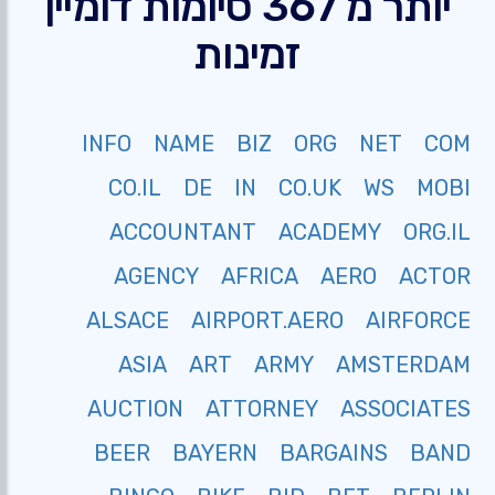
יותר מ 367 סיומות דומיין
זמינות
INFO
NAME
BIZ
ORG
NET
COM
CO.IL
DE
IN
CO.UK
WS
MOBI
ACCOUNTANT
ACADEMY
ORG.IL
AGENCY
AFRICA
AERO
ACTOR
ALSACE
AIRPORT.AERO
AIRFORCE
ASIA
ART
ARMY
AMSTERDAM
AUCTION
ATTORNEY
ASSOCIATES
BEER
BAYERN
BARGAINS
BAND