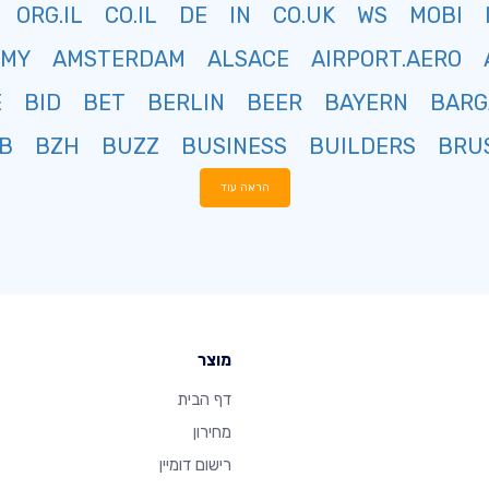
ORG.IL
CO.IL
DE
IN
CO.UK
WS
MOBI
RMY
AMSTERDAM
ALSACE
AIRPORT.AERO
E
BID
BET
BERLIN
BEER
BAYERN
BARG
B
BZH
BUZZ
BUSINESS
BUILDERS
BRU
הראה עוד
מוצר
דף הבית
מחירון
רישום דומיין