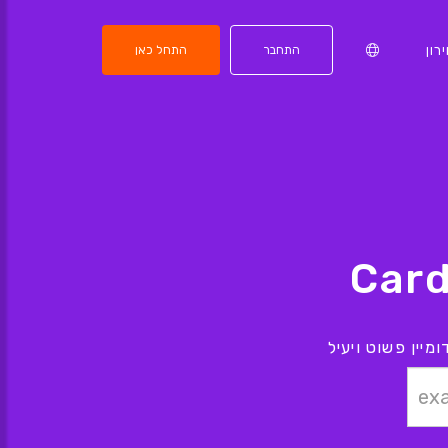
רון
התחבר
התחל כאן
יין פשוט ויעיל